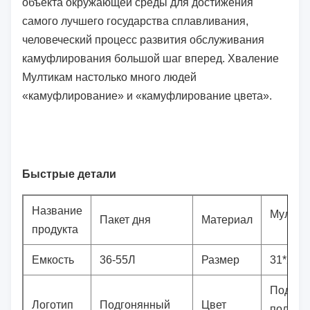
объекта окружающей среды для достижения
самого лучшего государства сплавливания,
человеческий процесс развития обслуживания
камуфлирования большой шаг вперед. Хваление
Мултикам настолько много людей
«камуфлирование» и «камуфлирование цвета».
Быстрые детали
Название
Мултик
Пакет дня
Материал
продукта
Емкость
36-55Л
Размер
31*24*
Подгон
Логотип
Подгонянный
Цвет
полесье