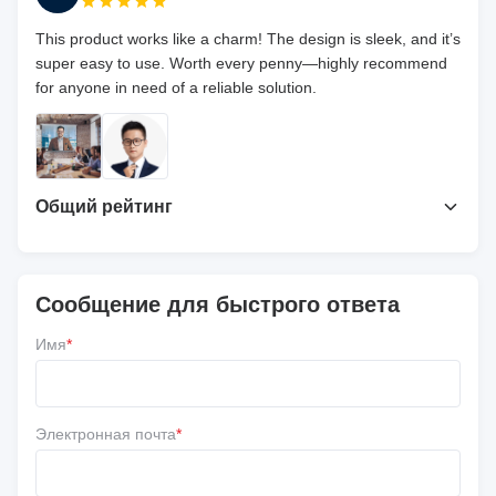
This product works like a charm! The design is sleek, and it’s
super easy to use. Worth every penny—highly recommend
for anyone in need of a reliable solution.
Общий рейтинг
4.7
На основе 50 недавних обзоров
Сообщение для быстрого ответа
Напишите обзор
Имя
*
5 ★
67%
4 ★
33%
3 ★
0
Электронная почта
*
2 ★
0
1 ★
0