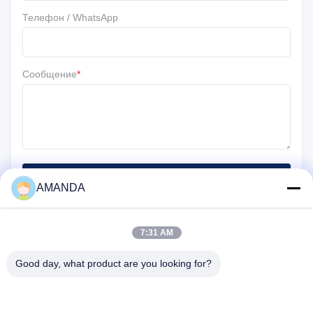
Телефон / WhatsApp
Сообщение
*
Отправить
AMANDA
7:31 AM
Good day, what product are you looking for?
25500 Северо-Западный промышленный парк, блок 101-С,
центр распределения Gateway, Портленд, штат Орегон,
97231-9998, Соединенные Штаты Америки