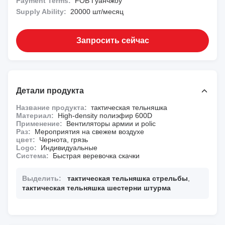
Payment Terms:
FOB Гуанчжоу
Supply Ability:
20000 шт/месяц
Запросить сейчас
Детали продукта
Название продукта:
тактическая тельняшка
Материал:
High-density полиэфир 600D
Применение:
Вентиляторы армии и polic
Раз:
Мероприятия на свежем воздухе
цвет:
Чернота, грязь
Logo:
Индивидуальные
Система:
Быстрая веревочка скачки
Выделить:
тактическая тельняшка стрельбы
,
тактическая тельняшка шестерни штурма