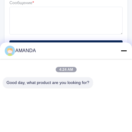
Сообщение
*
Отправить
AMANDA
4:24 AM
Good day, what product are you looking for?
25500 Северо-Западный промышленный парк, блок 101-С,
центр распределения Gateway, Портленд, штат Орегон,
97231-9998, Соединенные Штаты Америки
Телефон:
0086-20-86893557
Электронная почта:
yakeda888@163.com