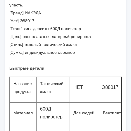
упасть.
[Бренд] ИАКЭДА
[Нет] Э88017
[Ткань] хигх-денситы 600Д полиэстер
[Цель] располагаться лагерем/тренировка
[Стиль] тяжелый тактический жилет
[Сумка] индивидуальное съемное
Быстрые детали
Название
Тактический
НЕТ.
Э88017
продукта
жилет
600Д
Материал
Для людей
Вентиляторы 
полиэстер