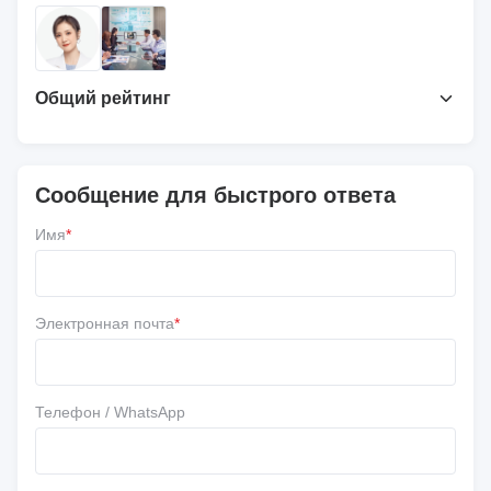
Общий рейтинг
4.7
На основе 50 недавних обзоров
Сообщение для быстрого ответа
Напишите обзор
Имя
*
5 ★
67%
4 ★
33%
3 ★
0
Электронная почта
*
2 ★
0
1 ★
0
Телефон / WhatsApp