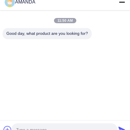
AMANDA
11:50 AM
Good day, what product are you looking for?
25500 Северо-Западный промышленный парк, блок 101-С,
центр распределения Gateway, Портленд, штат Орегон,
97231-9998, Соединенные Штаты Америки
Телефон:
0086-20-86893557
Электронная почта:
yakeda888@163.com
Главная страница
продукты
О нас
Экскурсия по заводу
Качество управления
Новости
Все случаи
Блог
связаться с нами
© 2026 GUANGZHOU YAKEDA TRAVELING PRODUCTS CO.,LTD. All