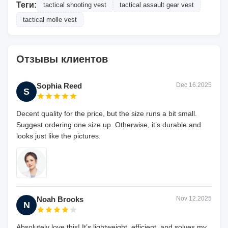
Теги:
tactical shooting vest
tactical assault gear vest
tactical molle vest
Отзывы клиентов
Sophia Reed
Dec 16.2025
S
Decent quality for the price, but the size runs a bit small.
Suggest ordering one size up. Otherwise, it’s durable and
looks just like the pictures.
Noah Brooks
Nov 12.2025
N
Absolutely love this! It’s lightweight, efficient, and solves my