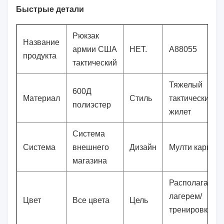
Быстрые детали
Рюкзак
Название
армии США
НЕТ.
А88055
продукта
тактический
Тяжелый
600Д
Материал
Стиль
тактический
полиэстер
жилет
Система
Система
внешнего
Дизайн
Мулти карман
магазина
Располагаться
лагерем/
Цвет
Все цвета
Цель
тренировка