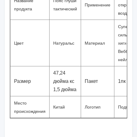
Название
Пояс глуши
Применение
открытом
продукта
тактический
воздухе
Супер
сильный
Цвет
Натуральс
Материал
хигх-ден
Веббинг
нейлона
47,24
Размер
дюйма кс
Пакет
1пк
1,5 дюйма
Место
Китай
Логотип
Подгоня
происхождения