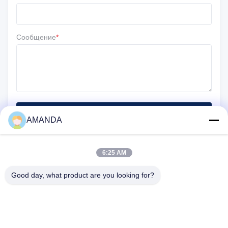
Сообщение
*
Отправить
AMANDA
6:25 AM
Good day, what product are you looking for?
25500 Северо-Западный промышленный парк, блок 101-С,
центр распределения Gateway, Портленд, штат Орегон,
97231-9998, Соединенные Штаты Америки
Телефон:
0086-20-86893557