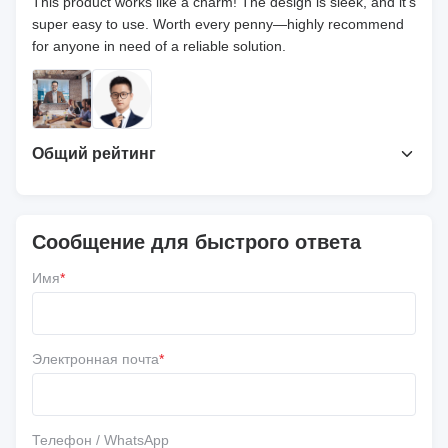
This product works like a charm! The design is sleek, and it’s
super easy to use. Worth every penny—highly recommend
for anyone in need of a reliable solution.
Общий рейтинг
4.7
На основе 50 недавних обзоров
Сообщение для быстрого ответа
Напишите обзор
Имя
*
5 ★
67%
4 ★
33%
3 ★
0
Электронная почта
*
2 ★
0
1 ★
0
Телефон / WhatsApp