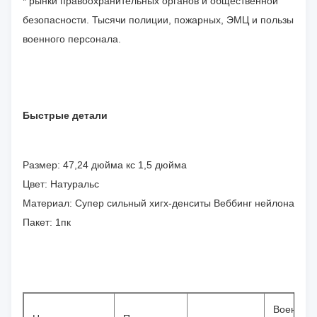
* рынки правоохранительных органов и общественной
безопасности. Тысячи полиции, пожарных, ЭМЦ и пользы
военного персонала.
Быстрые детали
Размер: 47,24 дюйма кс 1,5 дюйма
Цвет: Натуральс
Материал: Супер сильный хигх-денситы Веббинг нейлона
Пакет: 1пк
Военный 