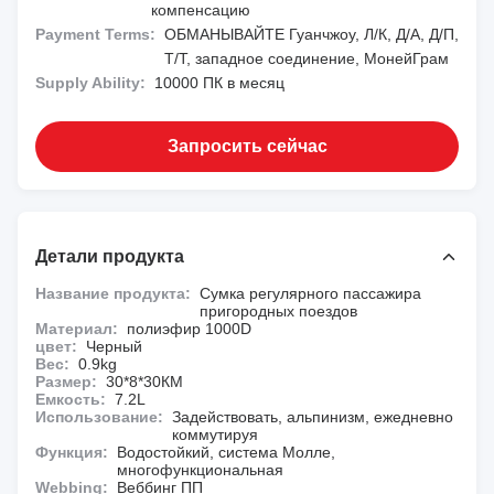
компенсацию
Payment Terms:
ОБМАНЫВАЙТЕ Гуанчжоу, Л/К, Д/А, Д/П,
Т/Т, западное соединение, МонейГрам
Supply Ability:
10000 ПК в месяц
Запросить сейчас
Детали продукта
Название продукта:
Сумка регулярного пассажира
пригородных поездов
Материал:
полиэфир 1000D
цвет:
Черный
Вес:
0.9kg
Размер:
30*8*30КМ
Емкость:
7.2L
Использование:
Задействовать, альпинизм, ежедневно
коммутируя
Функция:
Водостойкий, система Молле,
многофункциональная
Webbing:
Веббинг ПП