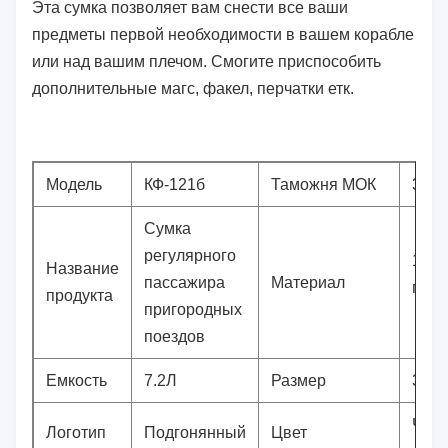
Эта сумка позволяет вам снести все ваши
предметы первой необходимости в вашем корабле
или над вашим плечом. Смогите приспособить
дополнительные магс, факел, перчатки етк.
Модель
КФ-121б
Таможня МОК
300п
Сумка
регулярного
100
Название
пассажира
Материал
поли
продукта
пригородных
поездов
Емкость
7.2Л
Размер
30*8
Черн
Логотип
Подгонянный
Цвет