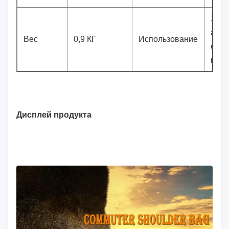
Заде
альп
Вес
0,9 КГ
Использование
еже
комм
Дисплей продукта