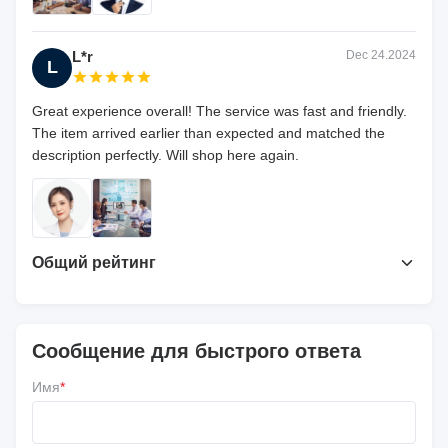
L*r
Dec 24.2024
L
Great experience overall! The service was fast and friendly.
The item arrived earlier than expected and matched the
description perfectly. Will shop here again.
Общий рейтинг
4.7
На основе 50 недавних обзоров
Сообщение для быстрого ответа
Напишите обзор
Имя
*
5 ★
67%
4 ★
33%