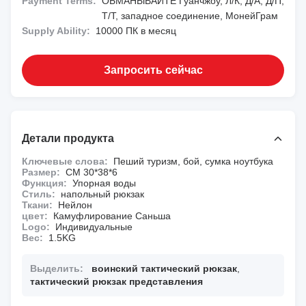
Payment Terms:
ОБМАНЫВАЙТЕ Гуанчжоу, Л/К, Д/А, Д/П,
Т/Т, западное соединение, МонейГрам
Supply Ability:
10000 ПК в месяц
Запросить сейчас
Детали продукта
Ключевые слова:
Пеший туризм, бой, сумка ноутбука
Размер:
СМ 30*38*6
Функция:
Упорная воды
Стиль:
напольный рюкзак
Ткани:
Нейлон
цвет:
Камуфлирование Саньша
Logo:
Индивидуальные
Вес:
1.5KG
Выделить:
воинский тактический рюкзак
,
тактический рюкзак представления