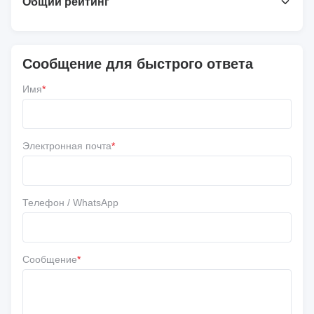
Общий рейтинг
4.7
На основе 50 недавних обзоров
Сообщение для быстрого ответа
Напишите обзор
Имя
*
5 ★
67%
4 ★
33%
3 ★
0
Электронная почта
*
2 ★
0
1 ★
0
Телефон / WhatsApp
Сообщение
*