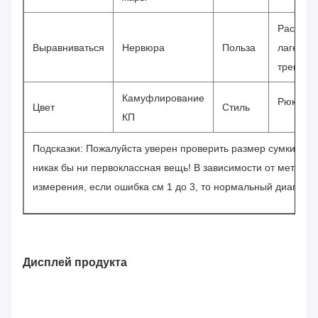
Распола
Выравниваться
Нервюра
Польза
лагерем
трениро
Камуфлирование
Рюкзак 
Цвет
Стиль
КП
Подсказки: Пожалуйста уверен проверить размер сумки, как
никак бы ни первоклассная вещь! В зависимости от метода
измерения, если ошибка см 1 до 3, то нормальный диапазон
Дисплей продукта