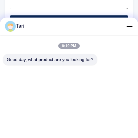
Отправить
Tari
8:19 PM
Good day, what product are you looking for?
25500 Северо-Западный промышленный парк, блок 101-С,
центр распределения Gateway, Портленд, штат Орегон,
97231-9998, Соединенные Штаты Америки
Телефон:
0086-20-86893557
Электронная почта:
yakeda888@163.com
Главная страница
продукты
О нас
Экскурсия по заводу