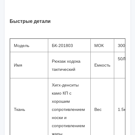
Быстрые детали
Модель
БК-201803
МОК
300пкс
50Л
Рюкзак ходока
Имя
Емкость
тактический
Хигх-денситы
камо КП с
хорошим
Ткань
сопротивлением
Вес
1.5кг
носки и
сопротивлением
жары