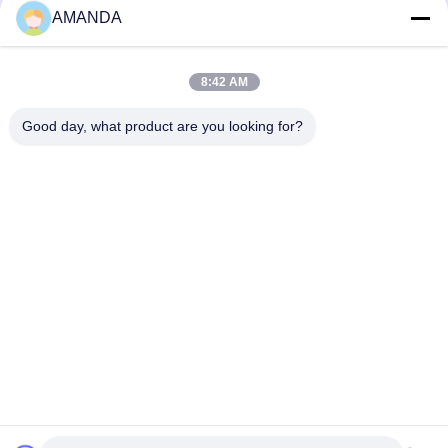
Отправить
AMANDA
8:42 AM
Good day, what product are you looking for?
25500 Северо-Западный промышленный парк, блок 101-С,
центр распределения Gateway, Портленд, штат Орегон,
97231-9998, Соединенные Штаты Америки
Телефон:
0086-20-86893557
Электронная почта:
yakeda888@163.com
Главная страница
продукты
О нас
Экскурсия по заводу
Качество управления
Новости
Все случаи
Блог
связаться с нами