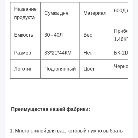
Название
600Д поли
Сумка дня
Материал
продукта
Приблизи
Емкость
30 - 40Л
Вес
1.46КГ
Размер
33*21*44КМ
Нет.
БК-1106
Чернота
Логотип
Подгонянный
Цвет
Преимущества нашей фабрики:
1.
Много стилей для вас, который нужно выбрать