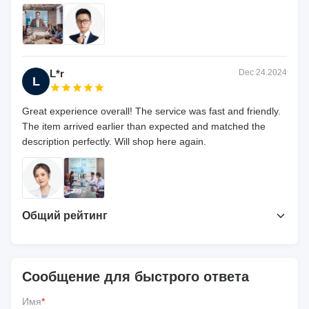
L*r
Dec 24.2024
L
Great experience overall! The service was fast and friendly.
The item arrived earlier than expected and matched the
description perfectly. Will shop here again.
Общий рейтинг
5.0
На основе 50 недавних обзоров
Сообщение для быстрого ответа
Напишите обзор
Имя
*