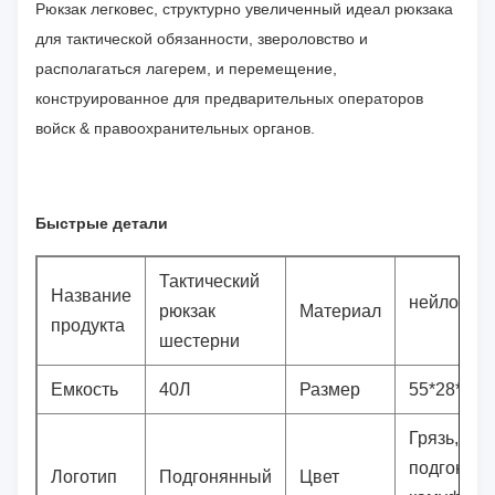
Рюкзак легковес, структурно увеличенный идеал рюкзака
для тактической обязанности, звероловство и
располагаться лагерем, и перемещение,
конструированное для предварительных операторов
войск & правоохранительных органов.
Быстрые детали
Тактический
Название
нейлон 1
рюкзак
Материал
продукта
шестерни
Емкость
40Л
Размер
55*28*25К
Грязь, чер
подгонян
Логотип
Подгонянный
Цвет