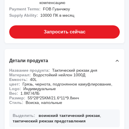
компенсацию
Payment Terms:
FOB Гуанчжоу
Supply Ability:
10000 ПК в месяц
Запросить сейчас
Детали продукта
Название продукта:
Тактический рюкзак дня
Материал:
Водостойкий нейлон 1000Д
Емкость:
40L
цвет:
Грязь, чернота, подгонянное камуфлирование,
Logo:
Индивидуальные
Вес:
1.8КГ/4ЛБ
Размер:
55*28*25КМ/21.6*11*9.8инч
Стиль:
Воиска, напольные
Выделить:
воинский тактический рюкзак
,
тактический рюкзак представления