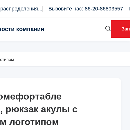
распределения...
Вызовите нас: 86-20-86893557
вости компании
Зап
готипом
Комефортабле
Комефортабле
, рюкзак акулы с
, рюкзак акулы с
м логотипом
м логотипом