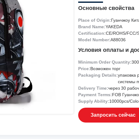
Основные свойства
Place of Origin:
Гуанчжоу Кит
Brand Name:
YAKEDA
Certification:
CE/ROHS/FCC/
Model Number:
А88036
Условия оплаты и до
Minimum Order Quantity:
300
Price:
Возможен торг
Packaging Details:
упаковка 
системы m
Delivery Time:
через 30 рабо
Payment Terms:
FOB Гуанчжо
Supply Ability:
10000pcs/Colo
Запросить сейчас