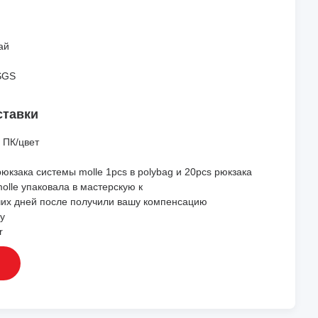
ай
SGS
ставки
 ПК/цвет
рюкзака системы molle 1pcs в polybag и 20pcs рюкзака
olle упаковала в мастерскую к
чих дней после получили вашу компенсацию
у
r