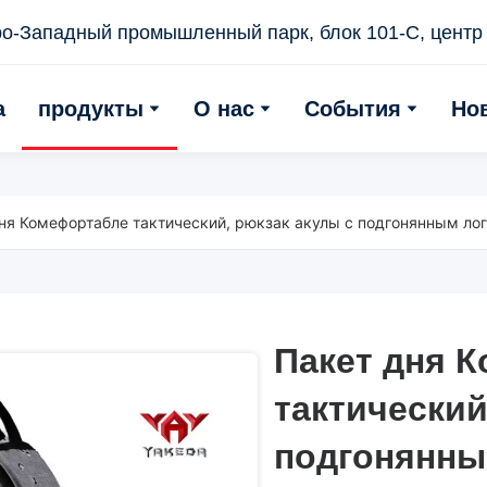
о-Западный промышленный парк, блок 101-С, центр 
а
продукты
О нас
События
Но
ня Комефортабле тактический, рюкзак акулы с подгонянным ло
Пакет дня 
Пакет дня 
тактический
тактический
подгонянны
подгонянны