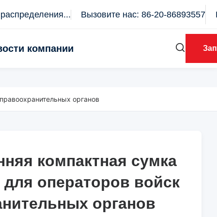
распределения...
Вызовите нас: 86-20-86893557
вости компании
Зап
 правоохранительных органов
нняя компактная сумка
нняя компактная сумка
 для операторов войск
 для операторов войск
анительных органов
анительных органов