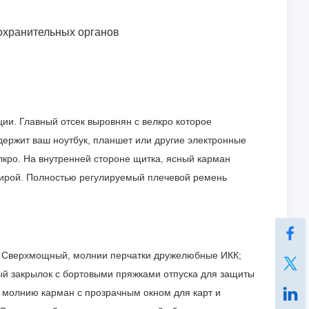
охранительных органов
ии. Главный отсек выровнян с велкро которое
держит ваш ноутбук, планшет или другие электронные
кро. На внутренней стороне щитка, ясный карман
ртирой. Полностью регулируемый плечевой ремень
; Сверхмощный, молнии перчатки дружелюбные ИКК;
ый закрылок с бортовыми пряжками отпуска для защиты
на молнию карман с прозрачным окном для карт и