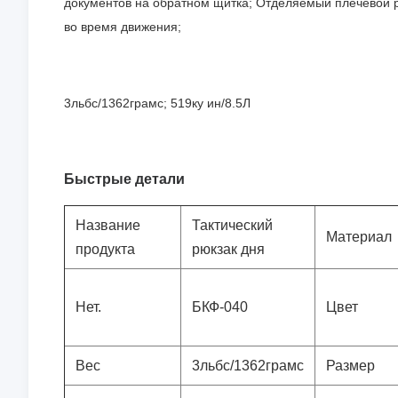
документов на обратном щитка; Отделяемый плечевой 
во время движения;
3льбс/1362грамс; 519ку ин/8.5Л
Быстрые детали
Название
Тактический
Материал
продукта
рюкзак дня
Нет.
БКФ-040
Цвет
Вес
3льбс/1362грамс
Размер