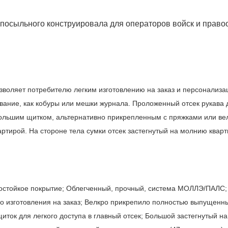
 посыльного конструировала для операторов войск и право
воляет потребителю легким изготовлению на заказ и персонализац
вание, как кобуры или мешки журнала. Проложенный отсек рукава 
ольшим щитком, альтернативно прикрепленным с пряжками или вел
вартирой. На стороне тела сумки отсек застегнутый на молнию ква
достойкое покрытие; Облегченный, прочный, система МОЛЛЭ/ПАЛС
го изготовления на заказ; Велкро прикрепило полностью выпущенн
щиток для легкого доступа в главный отсек; Большой застегнутый 