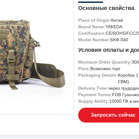
Основные свойства
Place of Origin:
Китай
Brand Name:
YAKEDA
Certification:
CE/ROHS/FCC/
Model Number:
БКФ-040
Условия оплаты и до
Minimum Order Quantity:
300
Price:
Возможен торг
Packaging Details:
Коробка 1 
CBM)
Delivery Time:
через трудоде
Payment Terms:
FOB Гуанчжо
Supply Ability:
10000 ПК в ме
Запросить сейчас