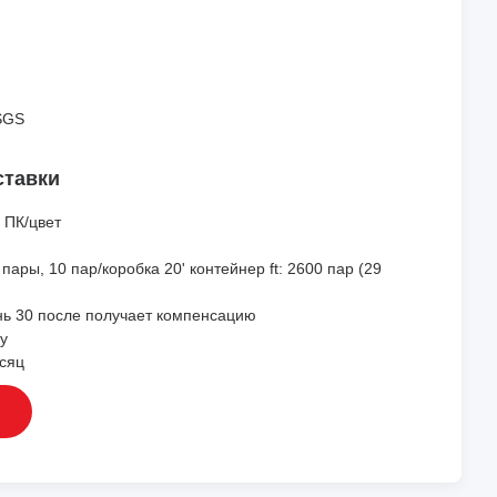
SGS
ставки
 ПК/цвет
пары, 10 пар/коробка 20' контейнер ft: 2600 пар (29
нь 30 после получает компенсацию
у
сяц