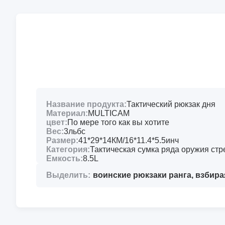
Название продукта:
Тактический рюкзак дня
Материал:
MULTICAM
цвет:
По мере того как вы хотите
Вес:
3льбс
Размер:
41*29*14КМ/16*11.4*5.5инч
Категория:
Тактическая сумка ряда оружия ст
Емкость:
8.5L
Выделить:
воинские рюкзаки ранга
,
взбира