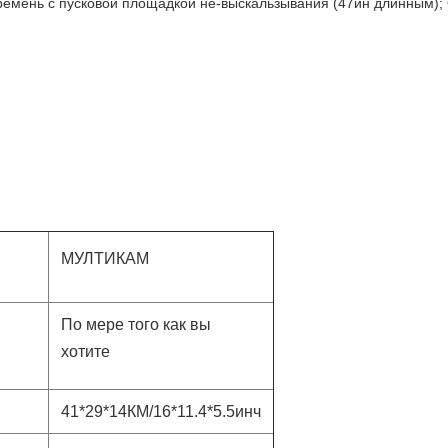
ремень с пусковой площадкой не-выскальзывания (47ин длинным);
МУЛТИКАМ
По мере того как вы
хотите
41*29*14КМ/16*11.4*5.5инч