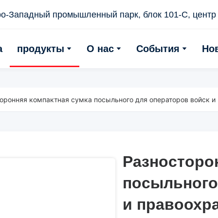
о-Западный промышленный парк, блок 101-С, центр 
а
продукты
О нас
События
Но
оронняя компактная сумка посыльного для операторов войск и
Разносторо
Разносторо
посыльного
посыльного
и правоохр
и правоохр